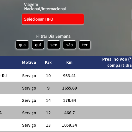
Viagem
Nacional/Internacional
Filtrar Dia Semana
qua
qui
sex
sáb
ter
Pres. no Voo (
Motivo
Pax
Km
compartilha
- RJ
Serviço
10
933.41
Serviço
9
1655.69
Serviço
14
179.64
A
Serviço
12
466.7
F
Serviço
13
1059.34