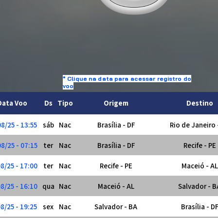
* Clique na data para acessar registro do
voo
Data Voo
Ds
Tipo
Origem
Destino
8/25 - 13:55
sáb
Nac
Brasília - DF
Rio de Janeiro 
8/25 - 07:15
ter
Nac
Brasília - DF
Recife - PE
8/25 - 17:00
ter
Nac
Recife - PE
Maceió - AL
8/25 - 16:10
qua
Nac
Maceió - AL
Salvador - B
8/25 - 19:25
sex
Nac
Salvador - BA
Brasília - D