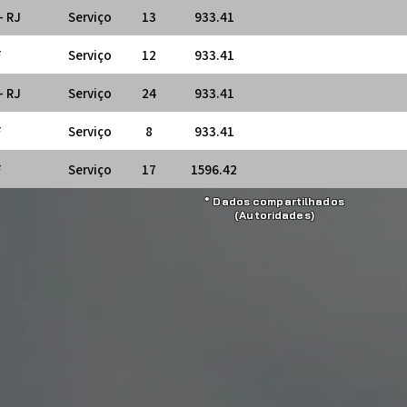
- RJ
Serviço
13
933.41
F
Serviço
12
933.41
- RJ
Serviço
24
933.41
F
Serviço
8
933.41
F
Serviço
17
1596.42
* Dados compartilhados
(Autoridades)