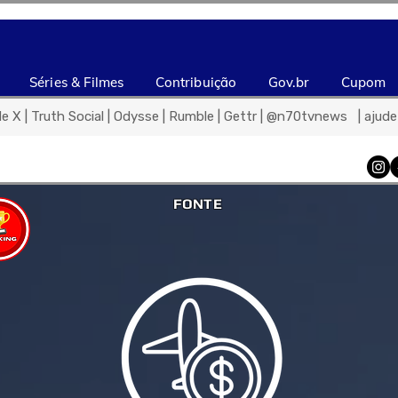
Séries & Filmes
Contribuição
Gov.br
Cupom
de X | Truth Social | Odysse | Rumble | Gettr | @n70tvnews   | aju
FONTE