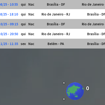
8/25 - 10:55
qui
Nac
Brasília - DF
Rio de Janeiro 
8/25 - 18:10
qui
Nac
Rio de Janeiro - RJ
Brasília - D
0/25 - 09:15
qui
Nac
Brasília - DF
Rio de Janeiro 
0/25 - 20:50
qui
Nac
Rio de Janeiro - RJ
Brasília - D
1/25 - 11:35
sex
Nac
Belém - PA
Brasília - D
0