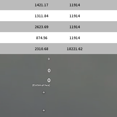
1421.17
11914
1311.84
11914
2623.69
11914
874.56
11914
2310.68
18221.62
0
0
0
(Estimativa)