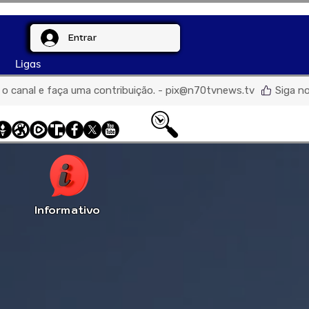
Entrar
Ligas
de o canal e faça uma contribuição. - pix@n70tvnews.tv  
Informativo