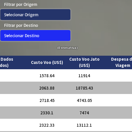
Filtrar por Origem
Filtrar por Destino
(Estimativa)
* Dados
Custo Voo Jato
Despesa 
Custo Voo (US$)
dos)
(US$)
Viagem
1578.64
11914
2063.88
18785.43
2718.45
4743.05
2330.1
7474
2322.33
13112.1