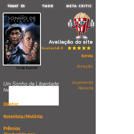
TOMAT ES
TMDB
META CRITIC
Avaliação do site
5.0
Excelente
classificação média é 5 de 5
Estreia
duração
Onde Assisitir
orçamento
Um Sonho de Liberdade
Receita
Nenhum item.
Diretor:
Roteirista/História:
Prêmios