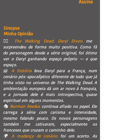
Assine
Sinopse
Minha Opinião
🧟‍♂️
The Walking Dead: Daryl Dixon
me
surpreendeu de forma muito positiva. Como fã
do personagem desde a série original, foi ótimo
ver o Daryl ganhando espaço próprio — e que
espaço.
📖
A história
leva Daryl para a França, num
cenário pós-apocalíptico diferente de tudo que já
tinha visto no universo de The Walking Dead. A
ambientação europeia dá um ar novo à franquia,
e a jornada dele é mais introspectiva, quase
espiritual em alguns momentos.
🎭
Norman Reedus
continua afiado no papel. Ele
carrega a série com carisma e intensidade,
mesmo falando pouco. Os novos personagens
também me cativaram, especialmente os
franceses que cruzam o caminho dele.
🌍
A mudança de cenário
foi um acerto. As