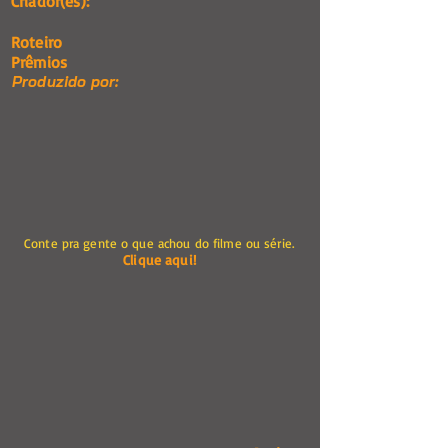
Criador(es):
Roteiro
Prêmios
Produzido por:
Conte pra gente o que achou do filme ou série.
Clique aqui!