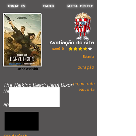
TOMAT ES
TMDB
META CRITIC
Avaliação do site
4.0
Bom
classificação média é 4 de 5
Estreia
duração
Onde Assisitir
orçamento
The Walking Dead: Daryl Dixon
Receita
Nenhum item.
ep