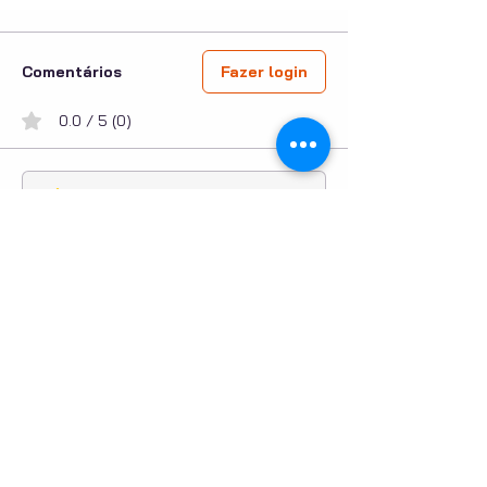
Comentários
Fazer login
0.0 / 5 (0)
Escreva um comentário
Compartilhe sua opinião
Seja o primeiro a escrever um comentário.
PUBLICIDADE