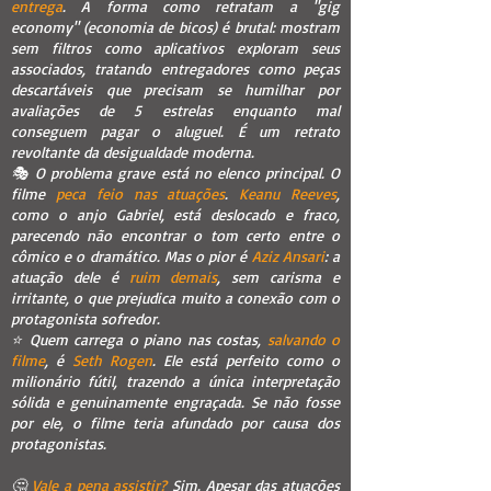
entrega
. A forma como retratam a "gig
economy" (economia de bicos) é brutal: mostram
sem filtros como aplicativos exploram seus
associados, tratando entregadores como peças
descartáveis que precisam se humilhar por
avaliações de 5 estrelas enquanto mal
conseguem pagar o aluguel. É um retrato
revoltante da desigualdade moderna.
🎭 O problema grave está no elenco principal. O
filme
peca feio nas atuações
.
Keanu Reeves
,
como o anjo Gabriel, está deslocado e fraco,
parecendo não encontrar o tom certo entre o
cômico e o dramático. Mas o pior é
Aziz Ansari
: a
atuação dele é
ruim demais
, sem carisma e
irritante, o que prejudica muito a conexão com o
protagonista sofredor.
⭐ Quem carrega o piano nas costas,
salvando o
filme
, é
Seth Rogen
. Ele está perfeito como o
milionário fútil, trazendo a única interpretação
sólida e genuinamente engraçada. Se não fosse
por ele, o filme teria afundado por causa dos
protagonistas.
🤔
Vale a pena assistir?
Sim. Apesar das atuações