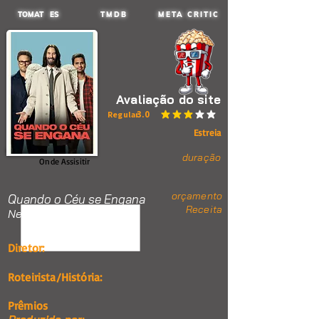
TOMAT ES
TMDB
META CRITIC
Avaliação do site
3.0
Regular
classificação média é 3 de 5
Estreia
duração
Onde Assisitir
orçamento
Quando o Céu se Engana
Receita
Nenhum item.
Diretor:
Roteirista/História:
Prêmios