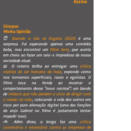
Assine
Sinopse
Minha Opinião
😇
Quando o Céu se Engana (2025)
é uma
surpresa. Fui esperando apenas uma comédia
boba, mas encontrei um
filme bom
, que acerta
em cheio ao fazer um raio-x impiedoso da nossa
sociedade atual.
📖 O roteiro brilha ao entregar uma
crítica
realista do ser humano de hoje
, expondo como
nos tornamos superficiais, rasos e egoístas. O
filme toca na ferida ao mostrar o
comportamento desse "novo normal": um bando
de
imbecis que não perdem o vício de dirigir com
o celular na mão
, colocando a vida dos outros em
risco por pura alienação digital (uma das funções
do anjo Gabriel no filme é justamente tentar
impedir isso).
🚲 Além disso, o longa faz uma
crítica
construtiva e necessária contra as empresas de