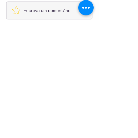
Escreva um comentário
Compartilhe sua opinião
Seja o primeiro a escrever um comentário.
PUBLICIDADE