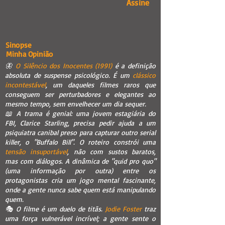
Assine
Sinopse
Minha Opinião
🦋
O Silêncio dos Inocentes (1991)
é a definição
absoluta de suspense psicológico. É um
clássico
incontestável
, um daqueles filmes raros que
conseguem ser perturbadores e elegantes ao
mesmo tempo, sem envelhecer um dia sequer.
📖 A trama é genial: uma jovem estagiária do
FBI, Clarice Starling, precisa pedir ajuda a um
psiquiatra canibal preso para capturar outro serial
killer, o "Buffalo Bill". O roteiro constrói uma
tensão insuportável
, não com sustos baratos,
mas com diálogos. A dinâmica de "quid pro quo"
(uma informação por outra) entre os
protagonistas cria um jogo mental fascinante,
onde a gente nunca sabe quem está manipulando
quem.
🎭 O filme é um duelo de titãs.
Jodie Foster
traz
uma força vulnerável incrível; a gente sente o