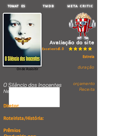
TOMAT ES
TMDB
META CRITIC
Avaliação do site
5.0
Excelente
classificação média é 5 de 5
Estreia
duração
Onde Assisitir
orçamento
O Silêncio dos Inocentes
Receita
Nenhum item.
Diretor:
Roteirista/História:
Prêmios