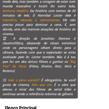
medo dela, mas também a coragem de estar num
mundo masculino e hostil. Do outro lado,
Anthony Hopkins
faz história com menos de 20
minutos de tela. O Hannibal Lecter dele é
hipnótico, educado e aterrorizante
. Ele não
precisa piscar para dominar a cena. É, sem
dúvida, uma das maiores atuações da história do
cinema.
🏆 A direção de Jonathan Demme é
claustrofóbica, abusando de closes extremos
onde os personagens olham direto para a
câmera, fazendo com que o espectador se sinta
analisado pelo Dr. Lecter também. Não é à toa
que foi um dos únicos filmes a ganhar os
"Big
Five" do Oscar
(Filme, Diretor, Ator, Atriz e
Roteiro).
🤔
Vale a pena assistir?
É obrigatório. Se você
gosta de cinema,
tem que ver
. É a obra que
elevou o nível dos filmes de serial killer e
continua sendo a referência máxima do gênero.
Elenco Principal