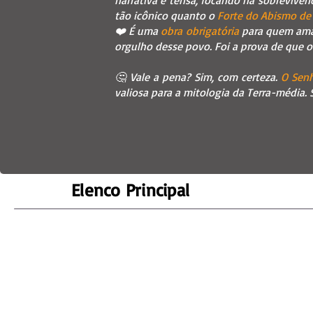
narrativa é tensa, focando na sobrevivên
tão icônico quanto o
Forte do Abismo de
❤️ É uma
obra obrigatória
para quem ama 
orgulho desse povo. Foi a prova de que 
🤔 Vale a pena? Sim, com certeza.
O Senh
valiosa para a mitologia da Terra-média.
Elenco Principal