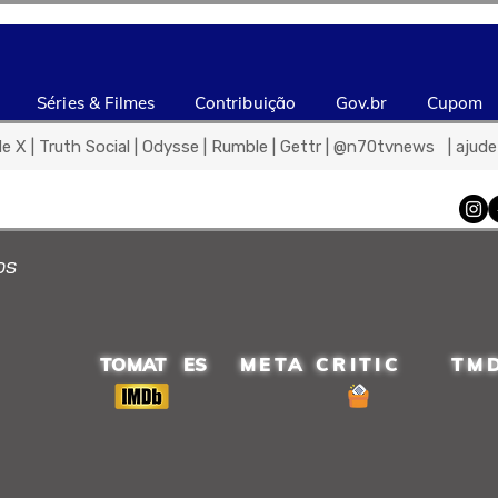
Séries & Filmes
Contribuição
Gov.br
Cupom
de X | Truth Social | Odysse | Rumble | Gettr | @n70tvnews   | aju
os
TOMAT ES
META CRITIC
TM