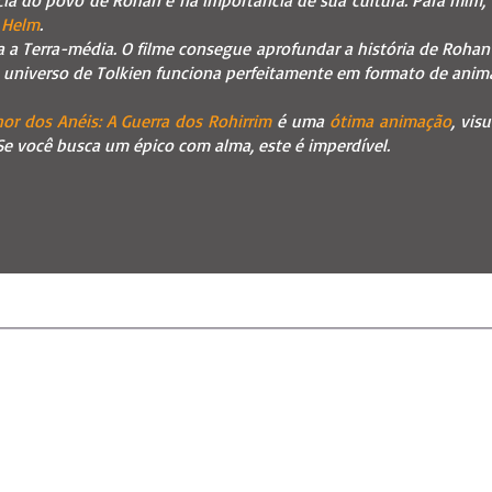
cia do povo de Rohan e na importância de sua cultura. Para mim,
 Helm
.
a Terra-média. O filme consegue aprofundar a história de Rohan 
o universo de Tolkien funciona perfeitamente em formato de anim
or dos Anéis: A Guerra dos Rohirrim
é uma
ótima animação
, vi
 Se você busca um épico com alma, este é imperdível.