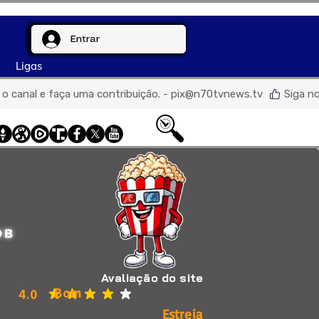
Entrar
Ligas
de o canal e faça uma contribuição. - pix@n70tvnews.tv  
DB
Avaliação do site
Bom
4.0
classificação média é 4 de 5
Estreia