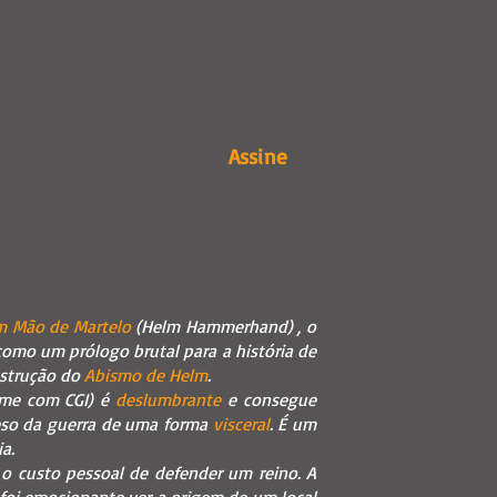
Assine
m Mão de Martelo
(Helm Hammerhand) , o
como um prólogo brutal para a história de
nstrução do
Abismo de Helm
.
ime com CGI) é
deslumbrante
e consegue
peso da guerra de uma forma
visceral
. É um
a.
 o custo pessoal de defender um reino. A