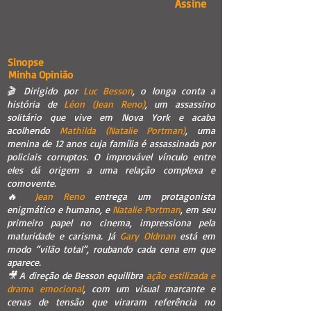
Assine
Sinopse
Minha Opinião
🎬 Dirigido por
Luc Besson
, o longa conta a
história de
Léon (Jean Reno)
, um assassino
solitário que vive em Nova York e acaba
acolhendo
Mathilda (Natalie Portman)
, uma
menina de 12 anos cuja família é assassinada por
policiais corruptos. O improvável vínculo entre
eles dá origem a uma relação complexa e
comovente.
🔥
Jean Reno
entrega um protagonista
enigmático e humano, e
Natalie Portman
, em seu
primeiro papel no cinema, impressiona pela
maturidade e carisma. Já
Gary Oldman
está em
modo “vilão total”, roubando cada cena em que
aparece.
🎥 A direção de Besson equilibra
ação estilizada e
drama emocional
, com um visual marcante e
cenas de tensão que viraram referência no