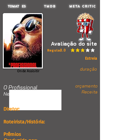
TOMAT ES
TMDB
META CRITIC
Avaliação do site
3.0
Regular
classificação média é 3 de 5
Estreia
duração
Onde Assisitir
orçamento
O Profissional
Receita
Nenhum item.
Diretor:
Roteirista/História:
Prêmios