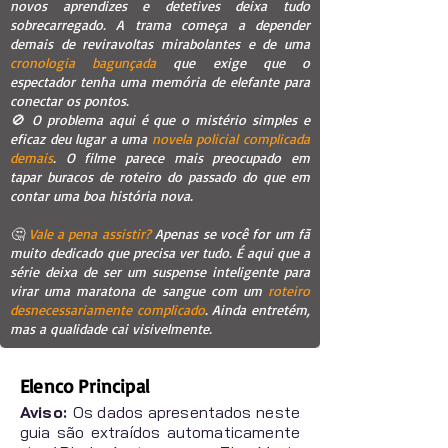
novos aprendizes e detetives deixa tudo
sobrecarregado. A trama começa a depender
demais de reviravoltas mirabolantes e de uma
cronologia bagunçada
que exige que o
espectador tenha uma memória de elefante para
conectar os pontos.
🚫 O problema aqui é que o mistério simples e
eficaz deu lugar a uma
novela policial complicada
demais
. O filme parece mais preocupado em
tapar buracos de roteiro do passado do que em
contar uma boa história nova.
🤔
Vale a pena assistir?
Apenas se você for um fã
muito dedicado que precisa ver tudo. É aqui que a
série deixa de ser um suspense inteligente para
virar uma maratona de sangue com um
roteiro
desnecessariamente complicado
. Ainda entretém,
mas a qualidade cai visivelmente.
Elenco Principal
Aviso:
Os dados apresentados neste
guia são extraídos automaticamente