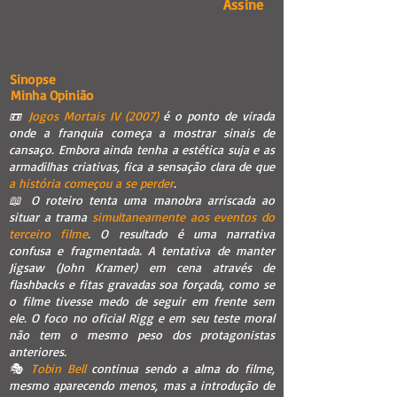
Assine
Sinopse
Minha Opinião
📼
Jogos Mortais IV (2007)
é o ponto de virada
onde a franquia começa a mostrar sinais de
cansaço. Embora ainda tenha a estética suja e as
armadilhas criativas, fica a sensação clara de que
a história começou a se perder
.
📖 O roteiro tenta uma manobra arriscada ao
situar a trama
simultaneamente aos eventos do
terceiro filme
. O resultado é uma narrativa
confusa e fragmentada. A tentativa de manter
Jigsaw (John Kramer) em cena através de
flashbacks e fitas gravadas soa forçada, como se
o filme tivesse medo de seguir em frente sem
ele. O foco no oficial Rigg e em seu teste moral
não tem o mesmo peso dos protagonistas
anteriores.
🎭
Tobin Bell
continua sendo a alma do filme,
mesmo aparecendo menos, mas a introdução de