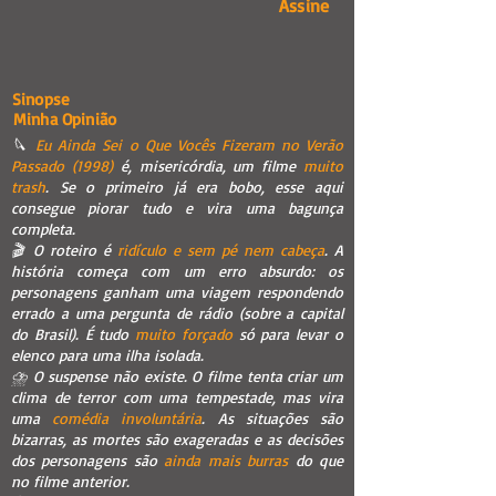
Assine
Sinopse
Minha Opinião
🔪
Eu Ainda Sei o Que Vocês Fizeram no Verão
Passado (1998)
é, misericórdia, um filme
muito
trash
. Se o primeiro já era bobo, esse aqui
consegue piorar tudo e vira uma bagunça
completa.
🎬 O roteiro é
ridículo e sem pé nem cabeça
. A
história começa com um erro absurdo: os
personagens ganham uma viagem respondendo
errado a uma pergunta de rádio (sobre a capital
do Brasil). É tudo
muito forçado
só para levar o
elenco para uma ilha isolada.
⛈️ O suspense não existe. O filme tenta criar um
clima de terror com uma tempestade, mas vira
uma
comédia involuntária
. As situações são
bizarras, as mortes são exageradas e as decisões
dos personagens são
ainda mais burras
do que
no filme anterior.