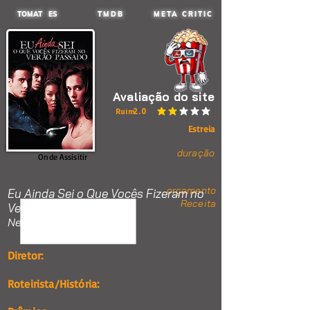
TOMAT ES
TMDB
META CRITIC
Avaliação do site
2.0
Ruim
classificação média é 2 de 5
Estreia
duração
Onde Assisitir
orçamento
Eu Ainda Sei o Que Vocês Fizeram no
Receita
Verão Passado
Nenhum item.
Diretor:
Roteirista/História: