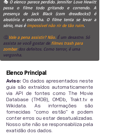
🎭 O elenco parece perdido. Jennifer Love Hewitt
passa o filme todo gritando e correndo. A
presença de Jack Black (com dreadlocks!) é
aleatória e estranha. O filme tenta se levar a
sério, mas é
impossível não rir de tão ruim
.
🤔
Vale a pena assistir? Não.
É um desastre. Só
assista se você gostar de
filmes trash para
zombar
dos defeitos. Como terror, é uma
vergonha.
Elenco Principal
Aviso:
Os dados apresentados neste
guia são extraídos automaticamente
via API de fontes como The Movie
Database (TMDB), OMDb, Trakt.tv e
Wikidata. As informações são
fornecidas "como estão" e podem
conter erros ou estar desatualizadas.
Nosso site não se responsabiliza pela
exatidão dos dados.