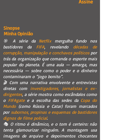
Assine
Sinopse
Minha Opinião
🎯 A série da
Netflix
mergulha fundo nos
bastidores da
FIFA
, revelando
décadas de
corrupção, manipulação e conchavos políticos
por
trás da organização que comanda o esporte mais
popular do planeta. É uma aula — amarga, mas
necessária — sobre como o poder e o dinheiro
contaminaram o “jogo bonito”.
🎬 Com uma narrativa envolvente e entrevistas
diretas com
investigadores, jornalistas e ex-
dirigentes
, a série mostra como escândalos como
o
FIFAgate
e a escolha das sedes da
Copa do
Mundo
(como Rússia e Catar) foram marcados
por
subornos, propinas e esquemas de bastidores
dignos de filme policial
.
🎭 O ritmo é dinâmico, e o tom é certeiro: não
tenta glamourizar ninguém. A montagem usa
imagens de arquivo e depoimentos chocantes