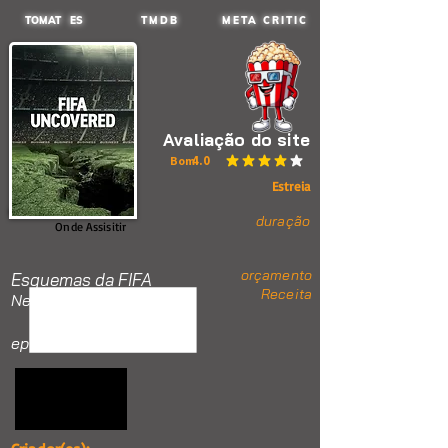
TOMAT ES
TMDB
META CRITIC
Avaliação do site
4.0
Bom
classificação média é 4 de 5
Estreia
duração
Onde Assisitir
orçamento
Esquemas da FIFA
Receita
Nenhum item.
ep