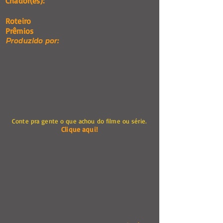
Criador(es):
Roteiro
Prêmios
Produzido por:
Conte pra gente o que achou do filme ou série.
Clique aqui!