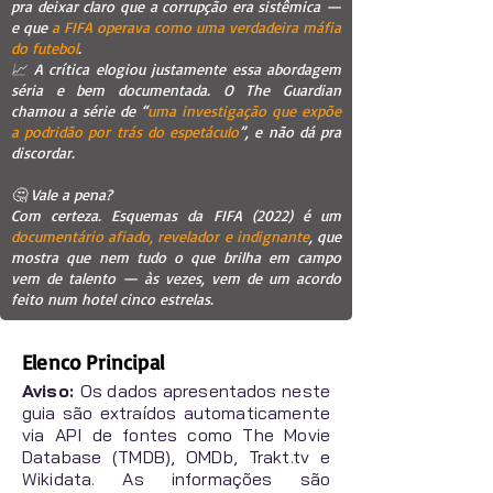
pra deixar claro que a corrupção era sistêmica —
e que
a FIFA operava como uma verdadeira máfia
do futebol
.
📈 A crítica elogiou justamente essa abordagem
séria e bem documentada. O The Guardian
chamou a série de “
uma investigação que expõe
a podridão por trás do espetáculo
”, e não dá pra
discordar.
🤔 Vale a pena?
Com certeza. Esquemas da FIFA (2022) é um
documentário afiado, revelador e indignante
, que
mostra que nem tudo o que brilha em campo
vem de talento — às vezes, vem de um acordo
feito num hotel cinco estrelas.
Elenco Principal
Aviso:
Os dados apresentados neste
guia são extraídos automaticamente
via API de fontes como The Movie
Database (TMDB), OMDb, Trakt.tv e
Wikidata. As informações são