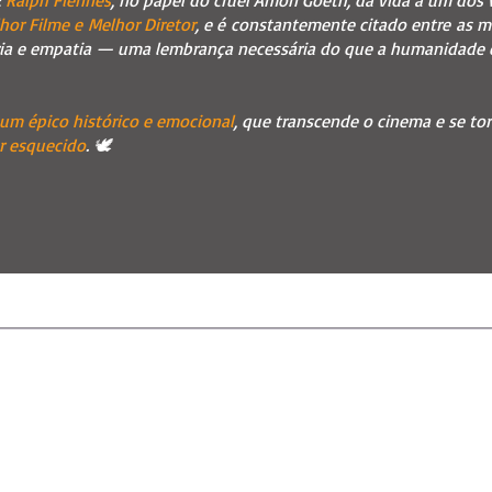
E
Ralph Fiennes
, no papel do cruel Amon Goeth, dá vida a um dos v
hor Filme e Melhor Diretor
, e é constantemente citado entre as m
ia e empatia — uma lembrança necessária do que a humanidade é 
um épico histórico e emocional
, que transcende o cinema e se to
r esquecido
. 🕊️