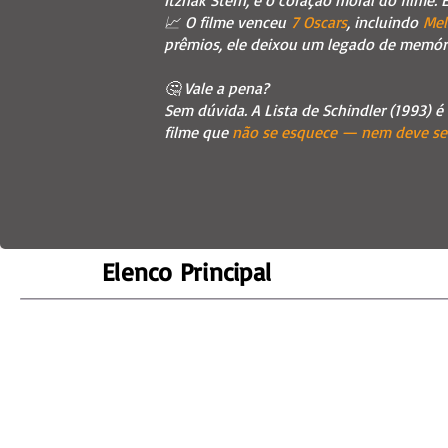
Itzhak Stern, é o coração moral do filme. 
📈 O filme venceu
7 Oscars
, incluindo
Mel
prêmios, ele deixou um legado de memór
🤔 Vale a pena?
Sem dúvida. A Lista de Schindler (1993) é
filme que
não se esquece — nem deve se
Elenco Principal