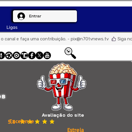
Entrar
Ligas
de o canal e faça uma contribuição. - pix@n70tvnews.tv  
DB
Avaliação do site
Excelente
5.0
classificação média é 5 de 5
Estreia