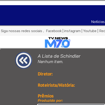
Notícias
 Siga nossas redes sociais ,  Facebook | instagram | Youtube | Re
A Lista de Schindler
Nenhum item.
Diretor:
Roteirista/História:
Prêmios
Produzido por: