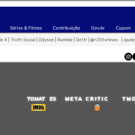
Séries & Filmes
Contribuição
Gov.br
Cupom
de X | Truth Social | Odysse | Rumble | Gettr | @n70tvnews   | aju
TOMAT ES
META CRITIC
TM