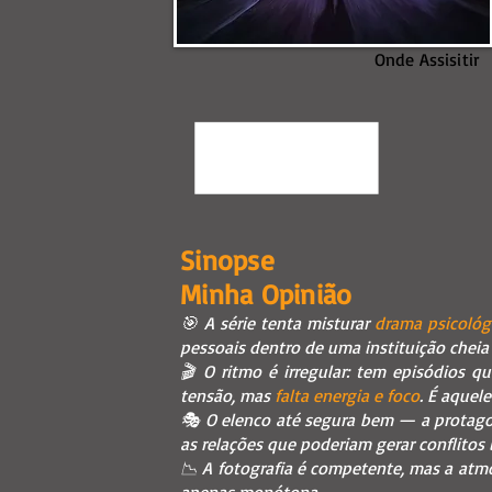
Onde Assisitir
Sinopse
Minha Opinião
🎯 A série tenta misturar
drama psicológi
pessoais dentro de uma instituição cheia
🎬 O ritmo é irregular: tem episódios q
tensão, mas
falta energia e foco
. É aquel
🎭 O elenco até segura bem — a protag
as relações que poderiam gerar conflito
📉 A fotografia é competente, mas a atmo