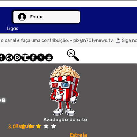
Entrar
Ligas
de o canal e faça uma contribuição. - pix@n70tvnews.tv  
DB
Avaliação do site
Regular
3.0
classificação média é 3 de 5
Estreia