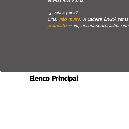
apenas monótona.
🤔 Vale a pena?
Olha,
não muito
. A Cadeira (2025) tenta
propósito
— eu, sinceramente, achei sem 
Elenco Principal