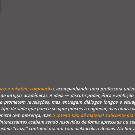
co e mistério corporativo
, acompanhando uma professora univers
 de intrigas acadêmicas. A ideia — discutir poder, ética e ambiçã
ue prometem revelações, mas entregam diálogos longos e situaçõe
e tipo de série que parece sempre prestes a engrenar, mas nunca va
onista tem presença, mas
o roteiro não dá material suficiente pra 
s interessantes acabam sendo resolvidas de forma apressada ou s
sfera “cinza” contribui pra um tom melancólico demais. No fim, a