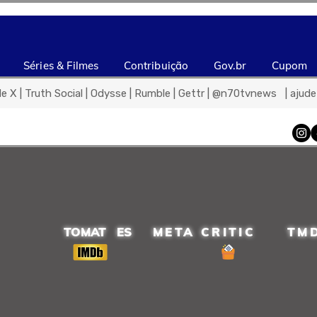
Séries & Filmes
Contribuição
Gov.br
Cupom
de X | Truth Social | Odysse | Rumble | Gettr | @n70tvnews   | aju
TOMAT ES
META CRITIC
TM