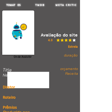
TOMAT ES
TMDB
META CRITIC
Avaliação do site
4.0
classificação média é 4 de 5
Estreia
duração
Onde Assisitir
orçamento
Title
Receita
Nenhum item.
Diretor
Roteiro
Prêmios