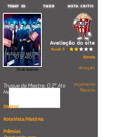
TOMAT ES
TMDB
META CRITIC
Avaliação do site
2.0
Ruim
classificação média é 2 de 5
Estreia
duração
Onde Assisitir
orçamento
Truque de Mestre: O 2° Ato
Receita
Nenhum item.
Diretor:
Roteirista/História:
Prêmios