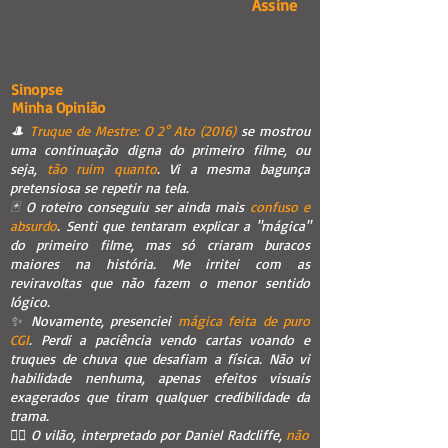
Assine
Sinopse
Minha Opinião
🎩
Truque de Mestre: O 2° Ato (2016)
se mostrou
uma continuação digna do primeiro filme, ou
seja,
tão ruim quanto
. Vi a mesma bagunça
pretensiosa se repetir na tela.
🃏 O roteiro conseguiu ser ainda mais
confuso e
absurdo
. Senti que tentaram explicar a "mágica"
do primeiro filme, mas só criaram buracos
maiores na história. Me irritei com as
reviravoltas que não fazem o menor sentido
lógico.
✨ Novamente, presenciei
mágica feita de puro
CGI
. Perdi a paciência vendo cartas voando e
truques de chuva que desafiam a física. Não vi
habilidade nenhuma, apenas efeitos visuais
exagerados que tiram qualquer credibilidade da
trama.
🧙‍♂️ O vilão, interpretado por Daniel Radcliffe,
não