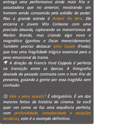
entrega uma performance ainda mais fria e
assustadora que no anterior, mostrando um
homem sendo consumido pela solidão do poder.
Mas a grande estrela é
Robert De Niro
. Ele
encarna o jovem Vito Corleone com uma
precisão absurda, capturando os maneirismos de
Marlon Brando, mas criando algo novo e
magnético (ganhou o Oscar merecidamente).
Também preciso destacar
John Cazale
(Fredo),
que traz uma fragilidade trágica essencial para o
peso emocional da trama.
🎥 A direção de Francis Ford Coppola é perfeita
na transição entre as épocas. A fotografia
dourada do passado contrasta com o tom frio do
presente, guiando a gente por essa tragédia sem
confusão.
🤔
Vale a pena assistir?
É obrigatório. É um dos
maiores feitos da história do cinema. Se você
quer ver como se faz uma sequência perfeita,
com
profundidade, complexidade e atuações
lendárias
, este é o exemplo definitivo.