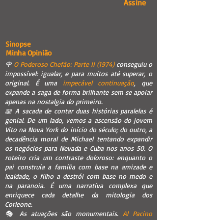
Assine
Sinopse
Minha Opinião
🌹
O Poderoso Chefão: Parte II (1974)
conseguiu o
impossível: igualar, e para muitos até superar, o
original. É uma
impecável continuação
, que
expande a saga de forma brilhante sem se apoiar
apenas na nostalgia do primeiro.
📖 A sacada de contar duas histórias paralelas é
genial. De um lado, vemos a ascensão do jovem
Vito na Nova York do início do século; do outro, a
decadência moral de Michael tentando expandir
os negócios para Nevada e Cuba nos anos 50. O
roteiro cria um contraste doloroso: enquanto o
pai construía a família com base na amizade e
lealdade, o filho a destrói com base no medo e
na paranoia. É uma narrativa complexa que
enriquece cada detalhe da mitologia dos
Corleone.
🎭 As atuações são monumentais.
Al Pacino