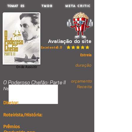
TOMAT ES
TMDB
META CRITIC
Avaliação do site
5.0
Excelente
classificação média é 5 de 5
Estreia
duração
Onde Assisitir
orçamento
O Poderoso Chefão: Parte II
Receita
Nenhum item.
Diretor:
Roteirista/História:
Prêmios