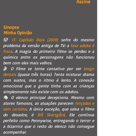
Assine
Sinopse
Minha Opinião
🤡
IT: Capítulo Dois (2019)
sofre do mesmo
problema da versão antiga de TV: a
fase adulta é
fraca
. A magia do primeiro filme se perdeu e a
química entre os personagens não funcionou
bem com eles mais velhos.
🎬 O filme se torna cansativo por ser
longo
demais
(quase três horas). Tenta misturar drama
com sustos, mas o ritmo é lento. A conexão
emocional que a gente tinha com as crianças
simplesmente não existe com os adultos.
🎭 O elenco principal decepciona. Mesmo com
atores famosos, as atuações parecem
forçadas e
sem carisma
. A única exceção, que salva o filme
do desastre, é
Bill Skarsgård
. Ele continua
perfeito como Pennywise, entregando o terror e
a bizarrice que o resto do elenco não consegue
acompanhar.