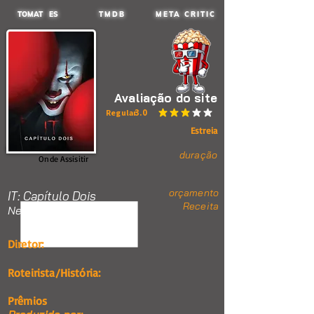
TOMAT ES
TMDB
META CRITIC
Avaliação do site
3.0
Regular
classificação média é 3 de 5
Estreia
duração
Onde Assisitir
orçamento
IT: Capítulo Dois
Receita
Nenhum item.
Diretor:
Roteirista/História:
Prêmios