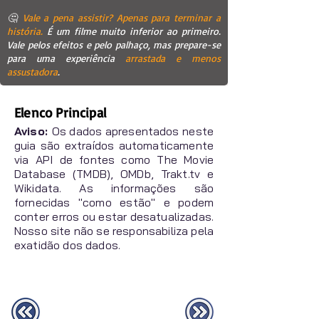
🤔
Vale a pena assistir? Apenas para terminar a
história.
É um filme muito inferior ao primeiro.
Vale pelos efeitos e pelo palhaço, mas prepare-se
para uma experiência
arrastada e menos
assustadora
.
Elenco Principal
Aviso:
Os dados apresentados neste
guia são extraídos automaticamente
via API de fontes como The Movie
Database (TMDB), OMDb, Trakt.tv e
Wikidata. As informações são
fornecidas "como estão" e podem
conter erros ou estar desatualizadas.
Nosso site não se responsabiliza pela
exatidão dos dados.