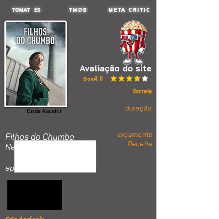
TOMAT ES
TMDB
META CRITIC
Avaliação do site
4.0
Bom
classificação média é 4 de 5
Estreia
duração
Onde Assisitir
orçamento
Filhos do Chumbo
Receita
Nenhum item.
ep