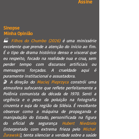
Assine
Sinopse
Minha Opinião
🏭
Filhos do Chumbo (2026)
é uma minissérie
excelente que prende a atenção do início ao fim.
É o tipo de drama histórico denso e visceral que
eu respeito, focado na realidade nua e crua, sem
perder tempo com discursos artificiais ou
mensagens forçadas. A crueldade aqui é
puramente institucional e assustadora.
🎬 A direção do
Maciej Pieprzyca
constrói uma
atmosfera sufocante que reflete perfeitamente a
Polônia comunista da década de 1970. Senti a
urgência e o peso da poluição na fotografia
cinzenta e suja da região da Silésia. É revoltante
observar como a máquina de propaganda e
manipulação do Estado, personificada na figura
do oficial de segurança
Hubert Niedziela
(interpretado com extrema frieza pelo
Michał
Żurawski
), tenta silenciar a verdade sobre a saúde