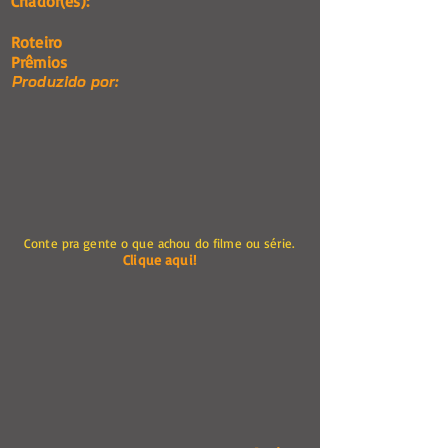
Criador(es):
Roteiro
Prêmios
Produzido por:
Conte pra gente o que achou do filme ou série.
Clique aqui!