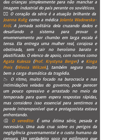
das crianças simplesmente para não manchar a
imagem industrial do país perante os soviéticos.
👩‍⚕️ O coração da série é a atuação brilhante da
Joanna Kulig
como a médica
Jolanta Wadowska-
Król
. A jornada solitária dela cruzando dados e
desafiando o sistema para provar o
envenenamento por chumbo em larga escala é
tensa. Ela entrega uma mulher real, corajosa e
obstinada, sem cair no heroísmo barato e
plastificado. O elenco de apoio, com nomes como
Agata Kulesza
(
Prof. Krystyna Berger
) e
Kinga
Preis
(
Wiesia Wilczek
), também segura muito
bem a carga dramática da tragédia.
📉 O ritmo, muito focado na burocracia e nas
intimidações veladas do governo, pode parecer
um pouco opressivo e arrastado no meio da
temporada para quem espera respostas rápidas,
mas considero isso essencial para sentirmos a
parede intransponível que a protagonista estava
enfrentando.
🤔
O veredito:
É uma ótima série, pesada e
necessária. Uma aula crua sobre os perigos da
negligência governamental e o custo humano da
censura. Um verdadeiro soco no estômago que