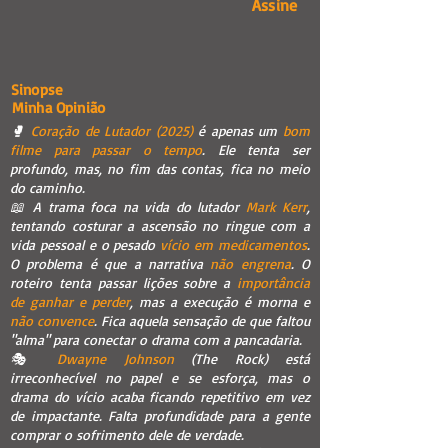
Assine
Sinopse
Minha Opinião
🥊
Coração de Lutador (2025)
é apenas um
bom
filme para passar o tempo
. Ele tenta ser
profundo, mas, no fim das contas, fica no meio
do caminho.
📖 A trama foca na vida do lutador
Mark Kerr
,
tentando costurar a ascensão no ringue com a
vida pessoal e o pesado
vício em medicamentos
.
O problema é que a narrativa
não engrena
. O
roteiro tenta passar lições sobre a
importância
de ganhar e perder
, mas a execução é morna e
não convence
. Fica aquela sensação de que faltou
"alma" para conectar o drama com a pancadaria.
🎭
Dwayne Johnson
(The Rock) está
irreconhecível no papel e se esforça, mas o
drama do vício acaba ficando repetitivo em vez
de impactante. Falta profundidade para a gente
comprar o sofrimento dele de verdade.