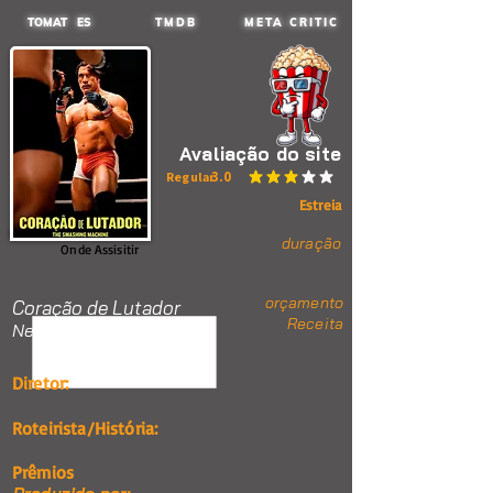
TOMAT ES
TMDB
META CRITIC
Avaliação do site
3.0
Regular
classificação média é 3 de 5
Estreia
duração
Onde Assisitir
orçamento
Coração de Lutador
Receita
Nenhum item.
Diretor:
Roteirista/História:
Prêmios