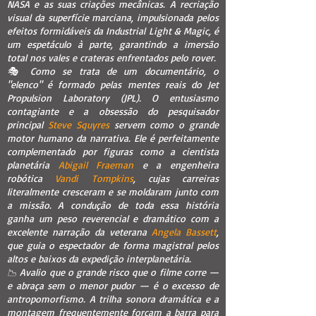
NASA e as suas criações mecânicas. A recriação
visual da superfície marciana, impulsionada pelos
efeitos formidáveis da Industrial Light & Magic, é
um espetáculo à parte, garantindo a imersão
total nos vales e crateras enfrentados pelo rover.
🎭 Como se trata de um documentário, o
"elenco" é formado pelas mentes reais do Jet
Propulsion Laboratory (JPL). O entusiasmo
contagiante e a obsessão do pesquisador
principal
Steve Squyres
servem como o grande
motor humano da narrativa. Ele é perfeitamente
complementado por figuras como a cientista
planetária
Abigail Fraeman
e a engenheira
robótica
Vandi Tompkins
, cujas carreiras
literalmente cresceram e se moldaram junto com
a missão. A condução de toda essa história
ganha um peso reverencial e dramático com a
excelente narração da veterana
Angela Bassett
,
que guia o espectador de forma magistral pelos
altos e baixos da expedição interplanetária.
📉 Avalio que o grande risco que o filme corre —
e abraça sem o menor pudor — é o excesso de
antropomorfismo. A trilha sonora dramática e a
montagem frequentemente forçam a barra para