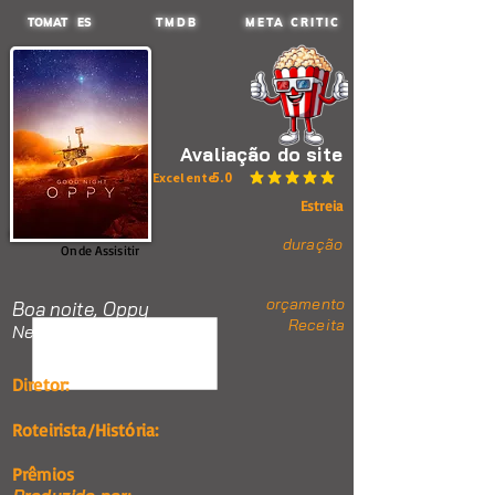
TOMAT ES
TMDB
META CRITIC
Avaliação do site
5.0
Excelente
classificação média é 5 de 5
Estreia
duração
Onde Assisitir
orçamento
Boa noite, Oppy
Receita
Nenhum item.
Diretor:
Roteirista/História:
Prêmios