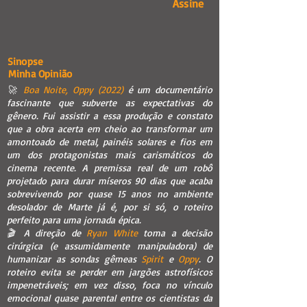
Assine
Sinopse
Minha Opinião
🚀
Boa Noite, Oppy (2022)
é um documentário
fascinante que subverte as expectativas do
gênero. Fui assistir a essa produção e constato
que a obra acerta em cheio ao transformar um
amontoado de metal, painéis solares e fios em
um dos protagonistas mais carismáticos do
cinema recente. A premissa real de um robô
projetado para durar míseros 90 dias que acaba
sobrevivendo por quase 15 anos no ambiente
desolador de Marte já é, por si só, o roteiro
perfeito para uma jornada épica.
🎬 A direção de
Ryan White
toma a decisão
cirúrgica (e assumidamente manipuladora) de
humanizar as sondas gêmeas
Spirit
e
Oppy
. O
roteiro evita se perder em jargões astrofísicos
impenetráveis; em vez disso, foca no vínculo
emocional quase parental entre os cientistas da